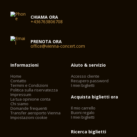
CHIAMA ORA
+436763806708
PRENOTA ORA
office@vienna-concert.com
Informazioni
Aiuto & servizio
Home
Accesso cliente
Contatto
Recupero password
Termini e Condizioni
I miei biglietti
Politica sulla riservatezza
Impressum
Acquista biglietti ora
La tua opinione conta
Chi siamo
Il mio carrello
Domande frequenti
Buoni regalo
Transfer aeroporto Vienna
I miei biglietti
Impostazioni cookie
Ricerca biglietti