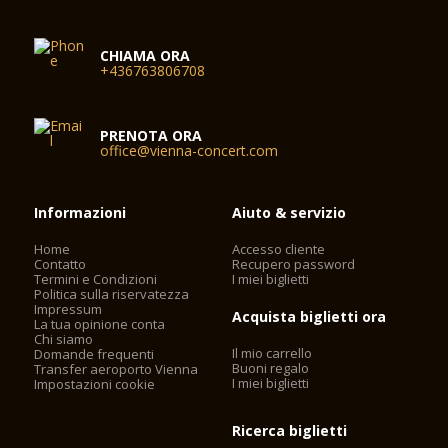
CHIAMA ORA
+436763806708
PRENOTA ORA
office@vienna-concert.com
Informazioni
Aiuto & servizio
Home
Accesso cliente
Contatto
Recupero password
Termini e Condizioni
I miei biglietti
Politica sulla riservatezza
Impressum
Acquista biglietti ora
La tua opinione conta
Chi siamo
Il mio carrello
Domande frequenti
Buoni regalo
Transfer aeroporto Vienna
I miei biglietti
Impostazioni cookie
Ricerca biglietti