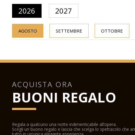
2026
2027
AGOSTO
SETTEMBRE
OTTOBRE
ACQUISTA ORA
BUONI REGALO
Regala a qualcuno una notte indimenticabile all’opera.
Scegli un buono regalo e lascia che scelga lo spettacolo che 
tutto in un’unica elegante esperienza.