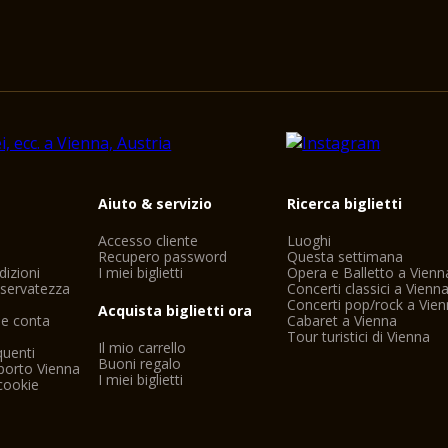
i
Aiuto & servizio
Ricerca biglietti
Accesso cliente
Luoghi
Recupero password
Questa settimana
dizioni
I miei biglietti
Opera e Balletto a Vienn
riservatezza
Concerti classici a Vienn
Concerti pop/rock a Vie
Acquista biglietti ora
ne conta
Cabaret a Vienna
Tour turistici di Vienna
Il mio carrello
uenti
Buoni regalo
porto Vienna
I miei biglietti
cookie