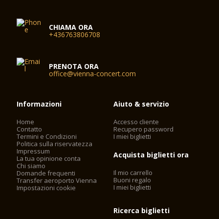
CHIAMA ORA
+436763806708
PRENOTA ORA
office@vienna-concert.com
Informazioni
Aiuto & servizio
Home
Accesso cliente
Contatto
Recupero password
Termini e Condizioni
I miei biglietti
Politica sulla riservatezza
Impressum
Acquista biglietti ora
La tua opinione conta
Chi siamo
Il mio carrello
Domande frequenti
Buoni regalo
Transfer aeroporto Vienna
I miei biglietti
Impostazioni cookie
Ricerca biglietti