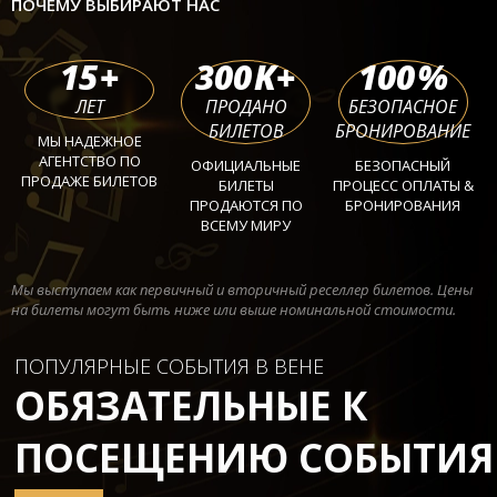
ПОЧЕМУ ВЫБИРАЮТ НАС
15
+
300
K+
100
%
ЛЕТ
ПРОДАНО
БЕЗОПАСНОЕ
БИЛЕТОВ
БРОНИРОВАНИЕ
МЫ НАДЕЖНОЕ
АГЕНТСТВО ПО
ОФИЦИАЛЬНЫЕ
БЕЗОПАСНЫЙ
ПРОДАЖЕ БИЛЕТОВ
БИЛЕТЫ
ПРОЦЕСС ОПЛАТЫ &
ПРОДАЮТСЯ ПО
БРОНИРОВАНИЯ
ВСЕМУ МИРУ
Мы выступаем как первичный и вторичный реселлер билетов. Цены
на билеты могут быть ниже или выше номинальной стоимости.
ПОПУЛЯРНЫЕ СОБЫТИЯ В ВЕНЕ
ОБЯЗАТЕЛЬНЫЕ К
ПОСЕЩЕНИЮ СОБЫТИЯ