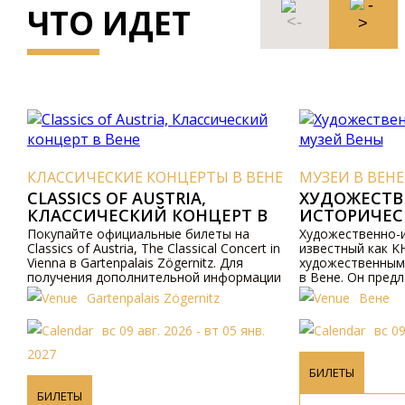
ЧТО ИДЕТ
КЛАССИЧЕСКИЕ КОНЦЕРТЫ В ВЕНЕ
МУЗЕИ В ВЕНЕ
CLASSICS OF AUSTRIA,
ХУДОЖЕСТВЕНН
КЛАССИЧЕСКИЙ КОНЦЕРТ В
ИСТОРИЧЕСКИЙ
ВЕНЕ
Покупайте официальные билеты на
Художественно-истор
Classics of Austria, The Classical Concert in
известный как KHM, 
Vienna в Gartenpalais Zögernitz. Для
художественным муз
получения дополнительной информации
в Вене. Он предлагае
посетите наш сайт.
посетителей.
Gartenpalais Zögernitz
Вене
вс 09 авг. 2026 - вт 05 янв.
вс 09 авг.
2027
БИЛЕТЫ
БИЛЕТЫ