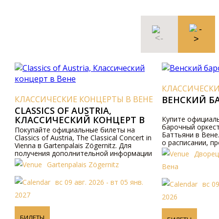
КЛАССИЧЕСКИЕ 
КЛАССИЧЕСКИЕ КОНЦЕРТЫ В ВЕНЕ
ВЕНСКИЙ БАР
CLASSICS OF AUSTRIA,
КЛАССИЧЕСКИЙ КОНЦЕРТ В
Купите официальны
барочный оркестр 
ВЕНЕ
Покупайте официальные билеты на
Баттьяни в Вене. 
Classics of Austria, The Classical Concert in
о расписании, прог
Vienna в Gartenpalais Zögernitz. Для
по телефону.
получения дополнительной информации
Дворец Ш
посетите наш сайт.
Gartenpalais Zögernitz
Вена
вс 09 авг. 2026 - вт 05 янв.
вс 09 ав
2027
2026
БИЛЕТЫ