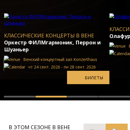
КЛАССИ
КЛАССИЧЕСКИЕ КОНЦЕРТЫ В ВЕНЕ
Олафур
Оркестр ФИЛМгармоник, Перрон и
Шуаньер
Bенский концеpтный зал Konzerthaus
чт 24 сент. 2026 - пн 28 сент. 2026
БИЛЕТЫ
В ЭТОМ СЕЗОНЕ В ВЕНЕ