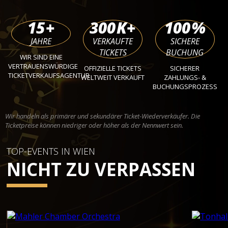
15
+
300
K+
100
%
JAHRE
VERKAUFTE
SICHERE
TICKETS
BUCHUNG
WIR SIND EINE
VERTRAUENSWÜRDIGE
OFFIZIELLE TICKETS
SICHERER
TICKETVERKAUFSAGENTUR
WELTWEIT VERKAUFT
ZAHLUNGS- &
BUCHUNGSPROZESS
Wir handeln als primärer und sekundärer Ticket-Wiederverkäufer. Die
Ticketpreise können niedriger oder höher als der Nennwert sein.
TOP-EVENTS IN WIEN
NICHT ZU VERPASSEN