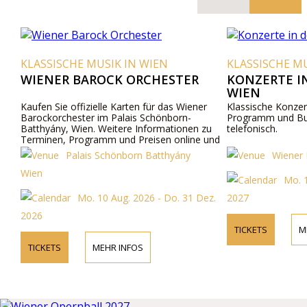
KLASSISCHE MUSIK IN WIEN
KLASSISCHE MU
WIENER BAROCK ORCHESTER
KONZERTE I
WIEN
Kaufen Sie offizielle Karten für das Wiener
Klassische Konzert
Barockorchester im Palais Schönborn-
Programm und Bu
Batthyány, Wien. Weitere Informationen zu
telefonisch.
Terminen, Programm und Preisen online und
telefonisch.
Palais Schönborn Batthyány
Wiener 
Wien
Mo. 1
Mo. 10 Aug. 2026 - Do. 31 Dez.
2027
2026
TICKETS
M
TICKETS
MEHR INFOS