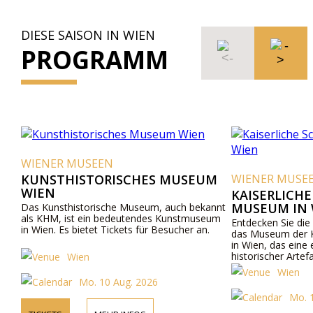
DIESE SAISON IN WIEN
PROGRAMM
WIENER MUSEEN
KUNSTHISTORISCHES MUSEUM
WIENER MUSE
WIEN
KAISERLICH
MUSEUM IN 
Das Kunsthistorische Museum, auch bekannt
als KHM, ist ein bedeutendes Kunstmuseum
Entdecken Sie die
in Wien. Es bietet Tickets für Besucher an.
das Museum der K
in Wien, das eine
historischer Artef
Wien
Wien
Mo. 10 Aug. 2026
Mo. 