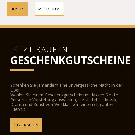
TICKETS
MEHR INFOS
JETZT KAUFEN
GESCHENKGUTSCHEINE
Schenken Sie jemandem eine unvergessliche Nacht in der
Oper.
Wählen Sie einen Geschenkgutschein und lassen Sie die
Person die Vorstellung auswählen, die sie liebt – Musik,
Drama und Kunst von Weltklasse in einem eleganten
Erlebnis.
JETZT KAUFEN