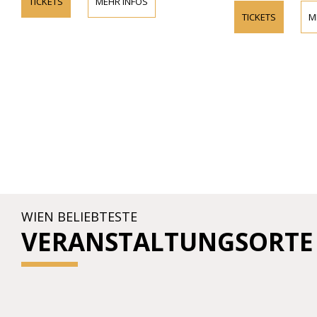
TICKETS
MEHR INFOS
TICKETS
M
WIEN BELIEBTESTE
VERANSTALTUNGSORTE