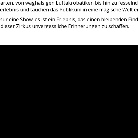
en, von waghalsigen Luftakrobatiken bis hin zu fesselnd
lebnis und tauchen das Publikum in eine magische Welt ein,
nur eine Show; es ist ein Erlebnis, das einen bleibenden Ein
t dieser Zirkus unvergessliche Erinnerungen zu schaffen.