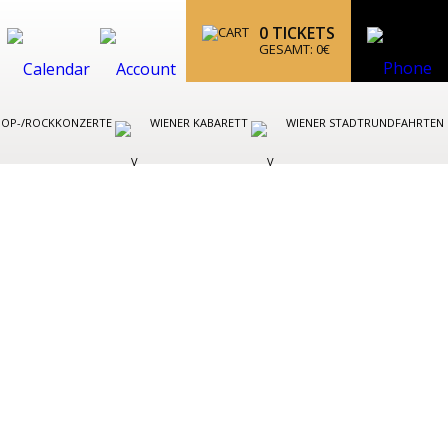
0
TICKETS
GESAMT:
0
€
POP-/ROCKKONZERTE
WIENER KABARETT
WIENER STADTRUNDFAHRTEN