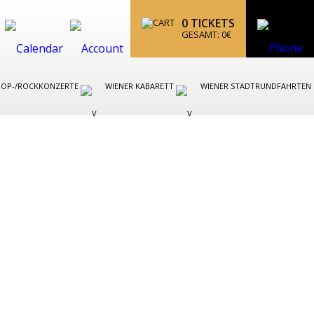
0
TICKETS
GESAMT:
0
€
POP-/ROCKKONZERTE
WIENER KABARETT
WIENER STADTRUNDFAHRTEN