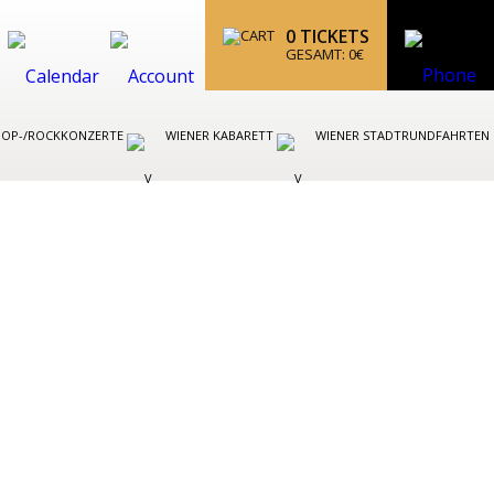
0
TICKETS
GESAMT:
0
€
POP-/ROCKKONZERTE
WIENER KABARETT
WIENER STADTRUNDFAHRTEN