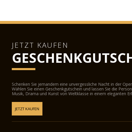
JETZT KAUFEN
GESCHENKGUTSCH
Schenken Sie jemandem eine unvergessliche Nacht in der Oper
Wählen Sie einen Geschenkgutschein und lassen Sie die Person d
Musik, Drama und Kunst von Weltklasse in einem eleganten Erl
JETZT KAUFEN