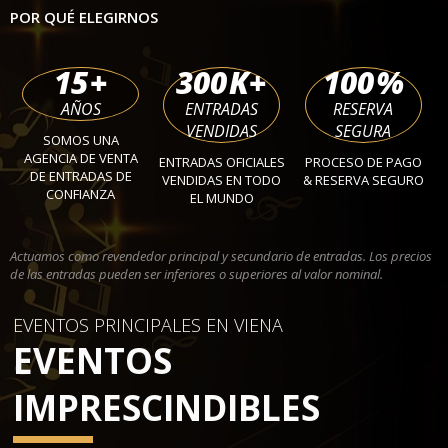
POR QUÉ ELEGIRNOS
15
+
300
K+
100
%
AÑOS
ENTRADAS
RESERVA
VENDIDAS
SEGURA
SOMOS UNA
AGENCIA DE VENTA
ENTRADAS OFICIALES
PROCESO DE PAGO
DE ENTRADAS DE
VENDIDAS EN TODO
& RESERVA SEGURO
CONFIANZA
EL MUNDO
Actuamos como revendedor principal y secundario de entradas. Los precios
de las entradas pueden ser inferiores o superiores al valor nominal.
EVENTOS PRINCIPALES EN VIENA
EVENTOS
IMPRESCINDIBLES