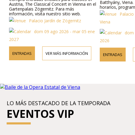
Batthyány, Viena. 
Austria, The Classical Concert in Vienna en el
horarios, programac
Gartenpalais Zögernitz. Para más
teléfono.
información, visita nuestro sitio web.
Palacio 
Palacio Jardín de Zögernitz
Viena
dom 09 ago 2026 - mar 05 ene
dom 09
2027
2026
ENTRADAS
VER MÁS INFORMACIÓN
ENTRADAS
LO MÁS DESTACADO DE LA TEMPORADA
EVENTOS VIP