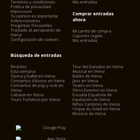
Terminos y condiciones
Mis entradas
Politica de privacidad
Impressum
Comprar entradas
Tu opinion es importante
ahora
Sobre nosotros
Preguntas frecuentes
Traslado al aeropuerto de
Mi carrito de compra
Viena
Cupones regalo
Configuración de cookies
Mis entradas
Búsqueda de entradas
Recintos
Tour del Danubio en Viena
Esta semana
Musical en Viena
Ópera y ballet en Viena
Bailes de Viena
Conciertos clásicos en Viena
Jazz en Viena
Conciertos de pop y rock en
Teatro en Viena
Viena
Otros Eventos en Viena
Cabaret en Viena
Escuela Española de
Tours Turísticos por Viena
Equitación de Viena
Niños Cantores de Viena
Cirque du Soleil en Viena
Museos de Viena