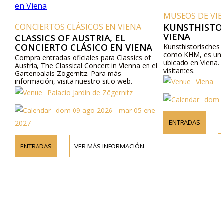
MUSEOS DE VIEN
CONCIERTOS CLÁSICOS EN VIENA
KUNSTHISTOR
VIENA
CLASSICS OF AUSTRIA, EL
CONCIERTO CLÁSICO EN VIENA
Kunsthistorisches 
como KHM, es un im
Compra entradas oficiales para Classics of
ubicado en Viena. Of
Austria, The Classical Concert in Vienna en el
visitantes.
Gartenpalais Zögernitz. Para más
información, visita nuestro sitio web.
Viena
Palacio Jardín de Zögernitz
dom 09
dom 09 ago 2026 - mar 05 ene
ENTRADAS
V
2027
ENTRADAS
VER MÁS INFORMACIÓN