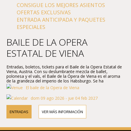
CONSIGUE LOS MEJORES ASIENTOS
OFERTAS EXCLUSIVAS
ENTRADA ANTICIPADA Y PAQUETES
ESPECIALES
BAILE DE LA OPERA
ESTATAL DE VIENA
Entradas, boletos, tickets para el Baile de la Opera Estatal de
Viena, Austria. Con su deslumbrante mezcla de ballet,
polonesa y el vals, el Baile de la Ópera de Viena es el aroma
de la grandeza del imperio de los Habsburgo. Se ha
convertido en uno de los mayores, la mayoría de los eventos
El baile de la Opera de Viena
de la sociedad romántica media europea del año, atendido
por una ecléctica variedad de aristócratas, burgueses y
dom 09 ago 2026 - jue 04 feb 2027
bohemios.
ENTRADAS
VER MÁS INFORMACIÓN