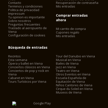
Contacto
Recuperación de contraseña
Terminos y condiciones
Mis entradas
Politica de privacidad
Impressum
Comprar entradas
Tu opinion es importante
ahora
Sobre nosotros
Preguntas frecuentes
Traslado al aeropuerto de
Mi carrito de compra
Viena
Cupones regalo
Configuración de cookies
Mis entradas
Búsqueda de entradas
Recintos
Tour del Danubio en Viena
Esta semana
Musical en Viena
Ópera y ballet en Viena
Bailes de Viena
Conciertos clásicos en Viena
Jazz en Viena
Conciertos de pop y rock en
Teatro en Viena
Viena
Otros Eventos en Viena
Cabaret en Viena
Escuela Española de
Tours Turísticos por Viena
Equitación de Viena
Niños Cantores de Viena
Cirque du Soleil en Viena
Museos de Viena