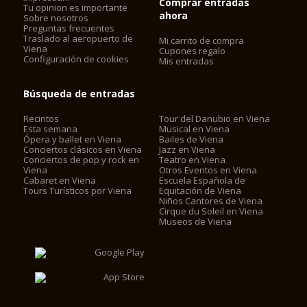
Comprar entradas
Tu opinion es importante
ahora
Sobre nosotros
Preguntas frecuentes
Traslado al aeropuerto de
Mi carrito de compra
Viena
Cupones regalo
Configuración de cookies
Mis entradas
Búsqueda de entradas
Recintos
Tour del Danubio en Viena
Esta semana
Musical en Viena
Ópera y ballet en Viena
Bailes de Viena
Conciertos clásicos en Viena
Jazz en Viena
Conciertos de pop y rock en
Teatro en Viena
Viena
Otros Eventos en Viena
Cabaret en Viena
Escuela Española de
Tours Turísticos por Viena
Equitación de Viena
Niños Cantores de Viena
Cirque du Soleil en Viena
Museos de Viena