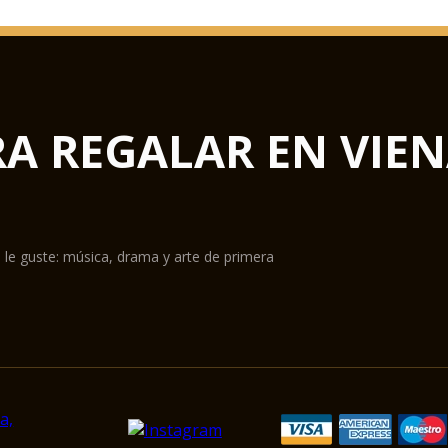
RA REGALAR EN VIE
 le guste: música, drama y arte de primera