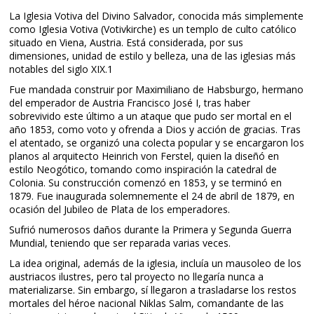
La Iglesia Votiva del Divino Salvador, conocida más simplemente
como Iglesia Votiva (Votivkirche) es un templo de culto católico
situado en Viena, Austria. Está considerada, por sus
dimensiones, unidad de estilo y belleza, una de las iglesias más
notables del siglo XIX.1
Fue mandada construir por Maximiliano de Habsburgo, hermano
del emperador de Austria Francisco José I, tras haber
sobrevivido este último a un ataque que pudo ser mortal en el
año 1853, como voto y ofrenda a Dios y acción de gracias. Tras
el atentado, se organizó una colecta popular y se encargaron los
planos al arquitecto Heinrich von Ferstel, quien la diseñó en
estilo Neogótico, tomando como inspiración la catedral de
Colonia. Su construcción comenzó en 1853, y se terminó en
1879. Fue inaugurada solemnemente el 24 de abril de 1879, en
ocasión del Jubileo de Plata de los emperadores.
Sufrió numerosos daños durante la Primera y Segunda Guerra
Mundial, teniendo que ser reparada varias veces.
La idea original, además de la iglesia, incluía un mausoleo de los
austriacos ilustres, pero tal proyecto no llegaría nunca a
materializarse. Sin embargo, sí llegaron a trasladarse los restos
mortales del héroe nacional Niklas Salm, comandante de las