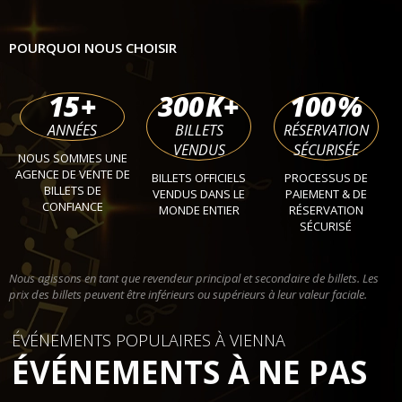
POURQUOI NOUS CHOISIR
15
+
300
K+
100
%
ANNÉES
BILLETS
RÉSERVATION
VENDUS
SÉCURISÉE
NOUS SOMMES UNE
AGENCE DE VENTE DE
BILLETS OFFICIELS
PROCESSUS DE
BILLETS DE
VENDUS DANS LE
PAIEMENT & DE
CONFIANCE
MONDE ENTIER
RÉSERVATION
SÉCURISÉ
Nous agissons en tant que revendeur principal et secondaire de billets. Les
prix des billets peuvent être inférieurs ou supérieurs à leur valeur faciale.
ÉVÉNEMENTS POPULAIRES À VIENNA
ÉVÉNEMENTS À NE PAS