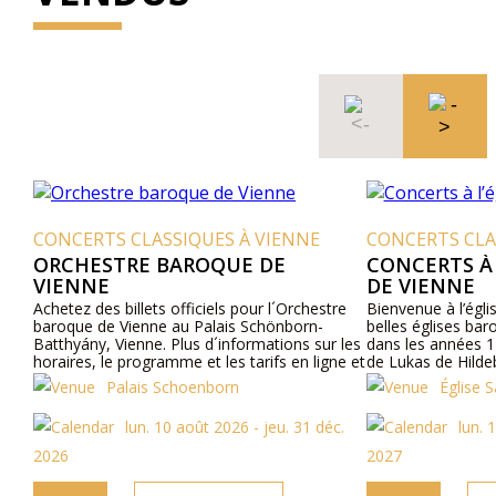
CONCERTS CLASSIQUES À VIENNE
CONCERTS CLA
ORCHESTRE BAROQUE DE
CONCERTS À 
VIENNE
DE VIENNE
Achetez des billets officiels pour l´Orchestre
Bienvenue à l’égli
baroque de Vienne au Palais Schönborn-
belles églises bar
Batthyány, Vienne. Plus d´informations sur les
dans les années 1
horaires, le programme et les tarifs en ligne et
de Lukas de Hilde
par téléphone.
sous l’empire Rom
Palais Schoenborn
Église S
fut construite à 
aujourd’hui Vienne.
lun. 10 août 2026 - jeu. 31 déc.
lun. 
culte depuis ce jou
2026
2027