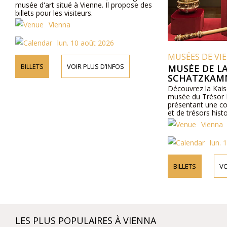
musée d'art situé à Vienne. Il propose des
billets pour les visiteurs.
Vienna
lun. 10 août 2026
MUSÉES DE VI
BILLETS
VOIR PLUS D’INFOS
MUSÉE DE LA
SCHATZKAMM
Découvrez la Kais
musée du Trésor I
présentant une col
et de trésors hist
Vienna
lun. 
BILLETS
VO
LES PLUS POPULAIRES À VIENNA