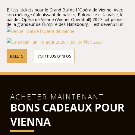
Billets, tickets pour le Grand Bal de l ´Opéra de Vienne. Avec
son mélange éblouissant de ballets, Polonaise et la valse, le
bal de l´Opéra de Vienne (Wiener Opernball) 2027 fait penser
de la grandeur de l´Empire des Habsbourg. Il est devenu l´un
des plus grands, les plus romantiques de la société d
Bal de l´Opéra de Vienne
´événements du Moyen-européen de l´année, suivi par un
éventail éclectique d´aristocrates, bourgeois et bohèmes.
lun. 10 août 2026 - jeu. 04 févr. 2027
BILLETS
VOIR PLUS D’INFOS
ACHETER MAINTENANT
BONS CADEAUX POUR
VIENNA