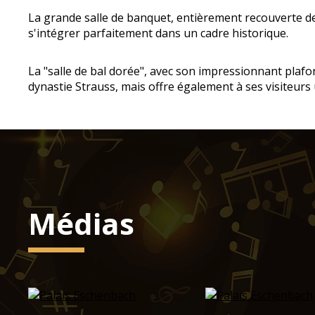
La grande salle de banquet, entièrement recouverte de 
s'intégrer parfaitement dans un cadre historique.
La "salle de bal dorée", avec son impressionnant plaf
dynastie Strauss, mais offre également à ses visiteur
Médias