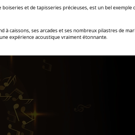
boiseries et de tapisseries précieuses, est un bel exemple d
ond à caissons, ses arcades et ses nombreux pilastres de mar
s une expérience acoustique vraiment étonnante.