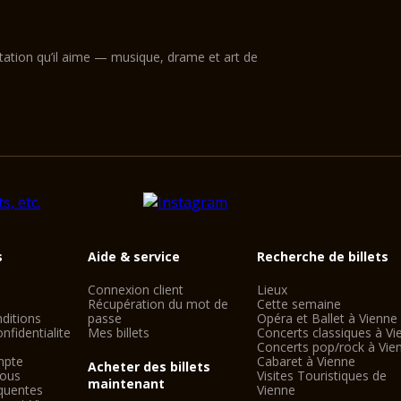
ntation qu’il aime — musique, drame et art de
s
Aide & service
Recherche de billets
Connexion client
Lieux
Récupération du mot de
Cette semaine
ditions
passe
Opéra et Ballet à Vienne
nfidentialite
Mes billets
Concerts classiques à Vi
Concerts pop/rock à Vie
mpte
Cabaret à Vienne
Acheter des billets
nous
Visites Touristiques de
maintenant
quentes
Vienne