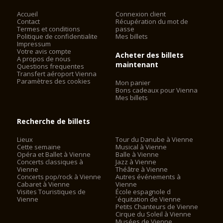
Accueil
Connexion client
Contact
Récupération du mot de
Termes et conditions
passe
Politique de confidentialite
Mes billets
Impressum
Votre avis compte
Acheter des billets
A propos de nous
maintenant
Questions frequentes
Transfert aéroport Vienna
Paramètres des cookies
Mon panier
Bons cadeaux pour Vienna
Mes billets
Recherche de billets
Lieux
Tour du Danube à Vienne
Cette semaine
Musical à Vienne
Opéra et Ballet à Vienne
Balle à Vienne
Concerts classiques à
Jazz à Vienne
Vienne
Théâtre à Vienne
Concerts pop/rock à Vienne
Autres événements à
Cabaret à Vienne
Vienne
Visites Touristiques de
École espagnole d
Vienne
´équitation de Vienne
Petits Chanteurs de Vienne
Cirque du Soleil à Vienne
Musées de Vienne