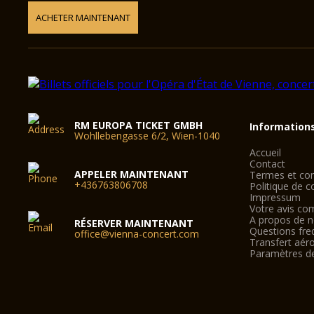
ACHETER MAINTENANT
RM EUROPA TICKET GMBH
Information
Wohllebengasse 6/2, Wien-1040
Accueil
Contact
APPELER MAINTENANT
Termes et con
+436763806708
Politique de co
Impressum
Votre avis co
A propos de 
RÉSERVER MAINTENANT
Questions fre
office@vienna-concert.com
Transfert aér
Paramètres d