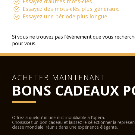
Essayez d’autres mots-clés.
Essayez des mots-clés plus généraux.
Essayez une période plus longue.
Si vous ne trouvez pas l’événement que vous recherch
pour vous.
ACHETER MAINTENANT
BONS CADEAUX P
Offrez à quelqu’un une nuit inoubliable à l’opéra.
Choisissez un bon cadeau et laissez-le sélectionner la représe
classe mondiale, réunis dans une expérience élégante.