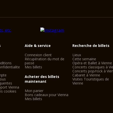
s
Aide & service
Recherche de billets
Connexion client
Lieux
Récupération du mot de
Cette semaine
ditions
passe
Opéra et Ballet à Vienne
nfidentialite
Mes billets
Concerts classiques à Vi
Concerts pop/rock à Vie
mpte
Cabaret à Vienne
Acheter des billets
nous
Visites Touristiques de
maintenant
quentes
Vienne
oport Vienna
Mon panier
es cookies
Bons cadeaux pour Vienna
Mes billets