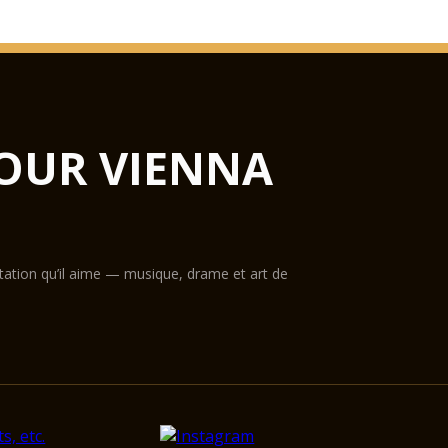
OUR VIENNA
ntation qu’il aime — musique, drame et art de