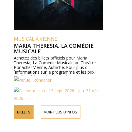
MUSICAL À VIENNE
MARIA THERESIA, LA COMÉDIE
MUSICALE
Achetez des billets officiels pour Maria
Theresia, La Comédie Musicale au Théâtre
Ronacher Vienne, Autriche. Pour plus d
´informations sur le programme et les prix,
veuillez visiter notre site web ou nous
Ronacher
contacter par téléphone.
sam. 12 sept. 2026 - jeu. 31 déc.
2026
BILLETS
VOIR PLUS D’INFOS