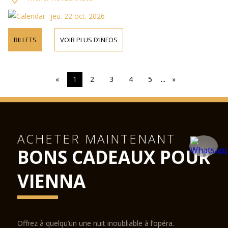
jeu. 22 oct. 2026
BILLETS
VOIR PLUS D’INFOS
...
«
1
2
3
4
5
»
ACHETER MAINTENANT
BONS CADEAUX POUR
VIENNA
Offrez à quelqu’un une nuit inoubliable à l’opéra.