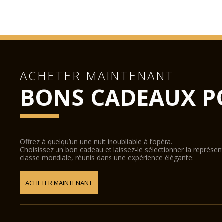
ACHETER MAINTENANT
BONS CADEAUX P
Offrez à quelqu’un une nuit inoubliable à l’opéra.
Choisissez un bon cadeau et laissez-le sélectionner la représe
classe mondiale, réunis dans une expérience élégante.
ACHETER MAINTENANT