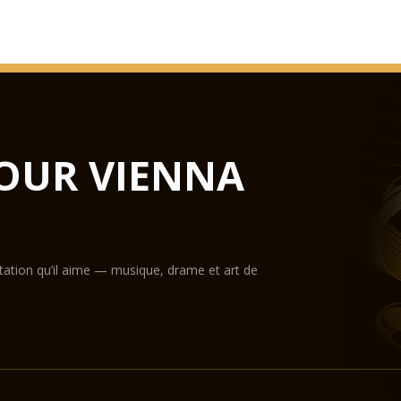
OUR VIENNA
ntation qu’il aime — musique, drame et art de