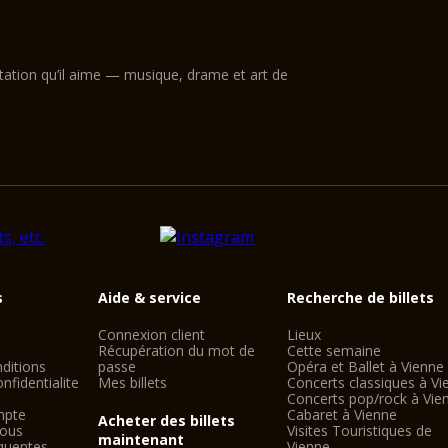
ntation qu’il aime — musique, drame et art de
s
Aide & service
Recherche de billets
Connexion client
Lieux
Récupération du mot de
Cette semaine
ditions
passe
Opéra et Ballet à Vienne
nfidentialite
Mes billets
Concerts classiques à Vi
Concerts pop/rock à Vie
mpte
Cabaret à Vienne
Acheter des billets
nous
Visites Touristiques de
maintenant
quentes
Vienne