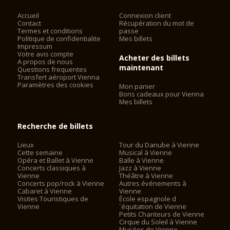
Accueil
Connexion client
Contact
Récupération du mot de
Termes et conditions
passe
Politique de confidentialite
Mes billets
Impressum
Votre avis compte
Acheter des billets
A propos de nous
maintenant
Questions frequentes
Transfert aéroport Vienna
Paramètres des cookies
Mon panier
Bons cadeaux pour Vienna
Mes billets
Recherche de billets
Lieux
Tour du Danube à Vienne
Cette semaine
Musical à Vienne
Opéra et Ballet à Vienne
Balle à Vienne
Concerts classiques à
Jazz à Vienne
Vienne
Théâtre à Vienne
Concerts pop/rock à Vienne
Autres événements à
Cabaret à Vienne
Vienne
Visites Touristiques de
École espagnole d
Vienne
´équitation de Vienne
Petits Chanteurs de Vienne
Cirque du Soleil à Vienne
Musées de Vienne