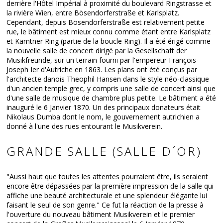
derrière l'Hôtel Impérial à proximité du boulevard Ringstrasse et
la rivière Wien, entre Bösendorferstraße et Karlsplatz.
Cependant, depuis Bösendorferstraße est relativement petite
rue, le bâtiment est mieux connu comme étant entre Karlsplatz
et Kärntner Ring (partie de la boucle Ring). Il a été érigé comme
la nouvelle salle de concert dirigé par la Gesellschaft der
Musikfreunde, sur un terrain fourni par l'empereur François-
Joseph Ier d'Autriche en 1863. Les plans ont été conçus par
l'architecte danois Theophil Hansen dans le style néo-classique
d'un ancien temple grec, y compris une salle de concert ainsi que
d'une salle de musique de chambre plus petite. Le bâtiment a été
inauguré le 6 Janvier 1870. Un des principaux donateurs était
Nikolaus Dumba dont le nom, le gouvernement autrichien a
donné à l'une des rues entourant le Musikverein.
GRANDE SALLE (SALLE D´OR)
"Aussi haut que toutes les attentes pourraient être, ils seraient
encore être dépassées par la première impression de la salle qui
affiche une beauté architecturale et une splendeur élégante lui
faisant le seul de son genre." Ce fut la réaction de la presse à
l'ouverture du nouveau bâtiment Musikverein et le premier