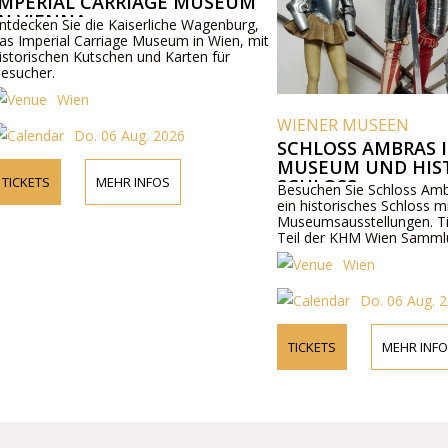
CARRIAGE MUSEUM
e Kaiserliche Wagenburg,
riage Museum in Wien, mit
schen und Karten für
WIENER MUSEEN
 06 Aug. 2026
SCHLOSS AMBRAS INNSBRUCK
MUSEUM UND HISTORISCHES
MEHR INFOS
SCHLOSS
Besuchen Sie Schloss Ambras in Innsbruc
ein historisches Schloss mit
Museumsausstellungen. Tickets erhältlich;
Teil der KHM Wien Sammlungen.
Wien
Do. 06 Aug. 2026
TICKETS
MEHR INFOS