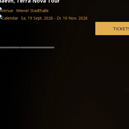
Martina Schwarzmann
Theater im Park
2026
Do. 13 Aug. 2026 - Di. 10
TICKETS