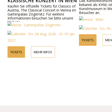
SCHE KONZERT IN WIEN
Das Kunsthistorische Museum, auc
bekannt als KHM, ist ein bedeutend
offizielle Tickets für Classics of
Kunstmuseum in Wien. Es bietet Tic
e Classical Concert in Vienna im
Besucher an.
is Zögernitz. Für weitere
nen besuchen Sie bitte unsere
Wien
Gartenpalais Zögernitz
Do. 06 Aug. 2026
Do. 06 Aug. 2026 - Di. 05 Jan.
TICKETS
MEHR INFOS
MEHR INFOS