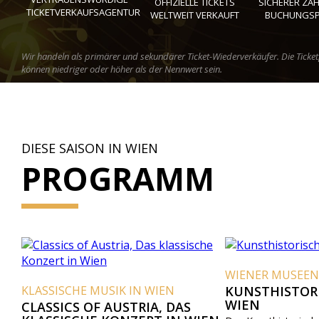
OFFIZIELLE TICKETS
SICHERER ZA
TICKETVERKAUFSAGENTUR
WELTWEIT VERKAUFT
BUCHUNGS
Wir handeln als primärer und sekundärer Ticket-Wiederverkäufer. Die Ticket
können niedriger oder höher als der Nennwert sein.
DIESE SAISON IN WIEN
PROGRAMM
WIENER MUSEEN
CHE MUSIK IN WIEN
KUNSTHISTORISCHES M
WIEN
S OF AUSTRIA, DAS