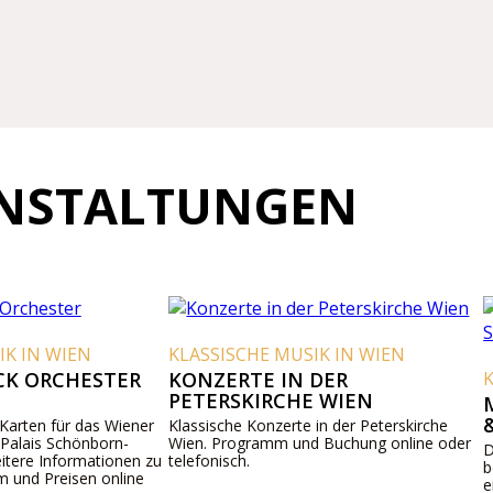
ANSTALTUNGEN
N
KLASSISCHE MUSIK IN WIEN
ESTER
KONZERTE IN DER
KLASSISCH
PETERSKIRCHE WIEN
MOZART,
& SCHUB
 das Wiener
Klassische Konzerte in der Peterskirche
önborn-
Wien. Programm und Buchung online oder
Der Konzertz
mationen zu
telefonisch.
bereichert d
n online
einem Streic