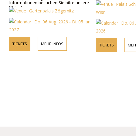
und telefonisch.
ationen besuchen Sie bitte unsere
Palais Schönborn Bat
e.
Gartenpalais Zögernitz
Wien
Do. 06 Aug. 2026 - Di. 05 Jan.
Do. 06 Aug. 2026 -
2026
ETS
MEHR INFOS
TICKETS
MEHR INFOS