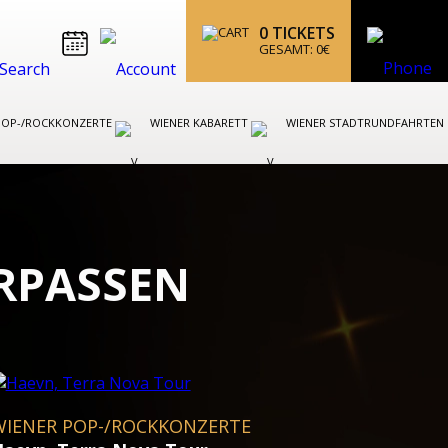
0
TICKETS
GESAMT:
0
€
POP-/ROCKKONZERTE
WIENER KABARETT
WIENER STADTRUNDFAHRTEN
ERPASSEN
WIENER THEATER