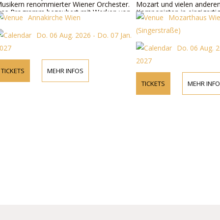
nommierter Wiener Orchester.
Mozart und vielen anderen weltberü
m bezaubert mit Werken von
Komponisten in einzigartigem Ambien
nakirche Wien
Mozarthaus Wien
 Wiener Klassik wie Mozart,
oven u.a.
(Singerstraße)
Do. 06 Aug. 2026 - Do. 07 Jan.
Do. 06 Aug. 2026 - So. 31
2027
MEHR INFOS
TICKETS
MEHR INFOS