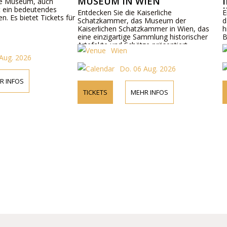
MUSEUM IN WIEN
IMPERIAL 
h
es
IN VIENNA
Entdecken Sie die Kaiserliche
Entdecken Sie di
kets für
Schatzkammer, das Museum der
das Imperial Car
Kaiserlichen Schatzkammer in Wien, das
historischen Kut
eine einzigartige Sammlung historischer
Besucher.
Artefakte und Schätze präsentiert.
Wien
Wien
Do. 06 Aug. 2026
Do.
TICKETS
MEHR INFOS
TICKETS