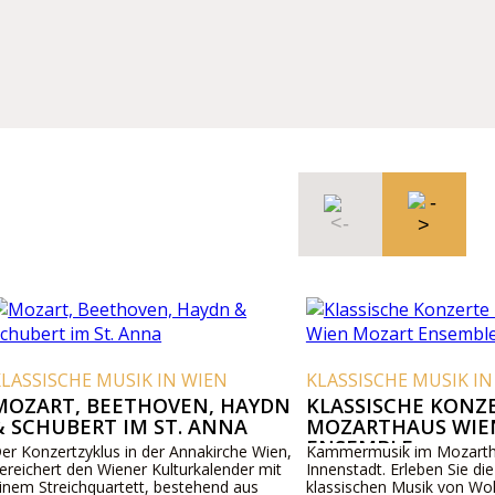
E MUSIK IN WIEN
KLASSISCHE MUSIK IN WIEN
 BEETHOVEN, HAYDN
KLASSISCHE KONZERTE IM
ERT IM ST. ANNA
MOZARTHAUS WIEN MOZA
ENSEMBLE
yklus in der Annakirche Wien,
Kammermusik im Mozarthaus in der 
en Wiener Kulturkalender mit
Innenstadt. Erleben Sie die Glanzstück
hquartett, bestehend aus
klassischen Musik von Wolfgang Ama