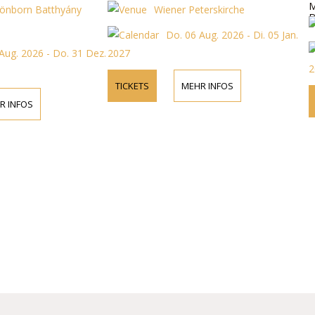
Musikern re
thyány
Wiener Peterskirche
Das Program
An
Meistern der
Do. 06 Aug. 2026 - Di. 05 Jan.
Haydn, Beeth
 Do. 31 Dez.
2027
2027
TICKETS
MEHR INFOS
TICKETS