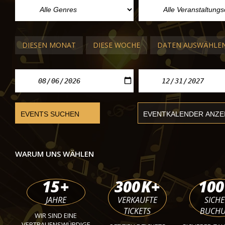
The King´s Singers
Wiener Konzerthaus
Di.
DIESEN MONAT
DIESE WOCHE
DATEN AUSWÄHLE
WARUM UNS WÄHLEN
15
+
300
K+
100
JAHRE
VERKAUFTE
SICHE
TICKETS
BUCH
WIR SIND EINE
VERTRAUENSWÜRDIGE