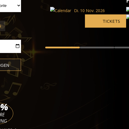
Haevn, Terra Nova Tour
 10 Nov. 2026
Wiener Stadthalle
Sa. 19 Sept. 2026 - Di. 10 Nov. 
TICKETS
N
%
RE
UNG