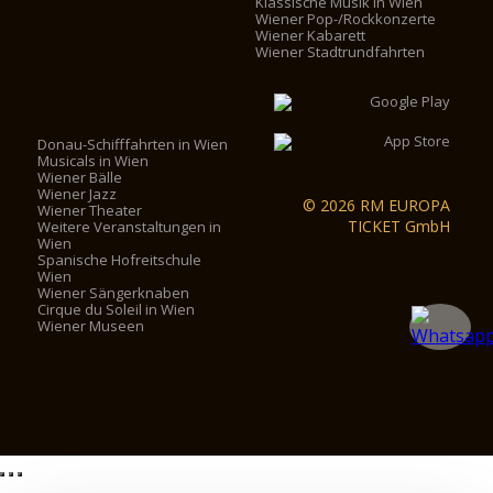
Klassische Musik in Wien
Wiener Pop-/Rockkonzerte
Wiener Kabarett
Wiener Stadtrundfahrten
Donau-Schifffahrten in Wien
Musicals in Wien
Wiener Bälle
Wiener Jazz
© 2026 RM EUROPA
Wiener Theater
TICKET GmbH
Weitere Veranstaltungen in
Wien
Spanische Hofreitschule
Wien
Wiener Sängerknaben
Cirque du Soleil in Wien
Wiener Museen