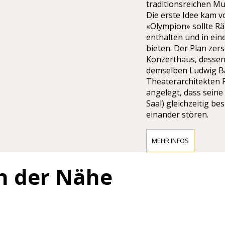
traditionsreichen Mu
Die erste Idee kam 
«Olympion» sollte Rä
enthalten und in ein
bieten. Der Plan zers
Konzerthaus, desse
demselben Ludwig 
Theaterarchitekten 
angelegt, dass seine
Saal) gleichzeitig b
einander stören.
MEHR INFOS
ZUGANG ZU
KONZERTHA
in der Nähe
Öffentliche Verkeh
Kurzer Fußweg von d
U4/U1 Karlsplatz Sta
Von der Straßenbahn
2 und 71 Straßenbah