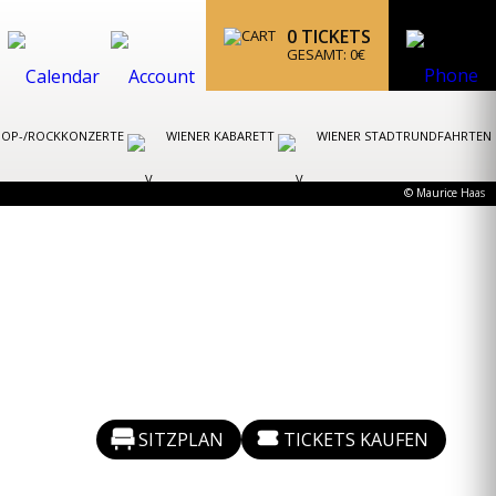
0
TICKETS
GESAMT:
0
€
POP-/ROCKKONZERTE
WIENER KABARETT
WIENER STADTRUNDFAHRTEN
© Maurice Haas
SITZPLAN
TICKETS KAUFEN