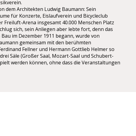
sikverein.
von dem Architekten Ludwig Baumann: Sein
ume für Konzerte, Eislaufverein und Bicycleclub
er Freiluft-Arena insgesamt 40.000 Menschen Platz
chlug sich, sein Anliegen aber lebte fort, denn das
n Bau im Dezember 1911 begann, wurde von
Baumann gemeinsam mit den berühmten
Ferdinand Fellner und Hermann Gottlieb Helmer so
 drei Säle (Großer Saal, Mozart-Saal und Schubert-
espielt werden können, ohne dass die Veranstaltungen
 DEN WIENER
US:
rsmittel
er U4-Station Stadtpark: 10 min zu Fuß von der
tion, oder nehmen Sie den Bus 4A.
-und Bushaltestellen am Schwarzenbergplatz, von D,
nen und Busse 4A 3A & abgerufen. Die 4a