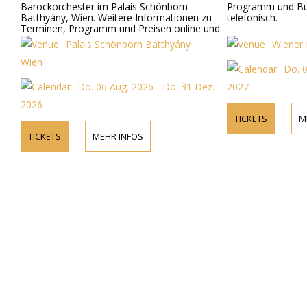
Barockorchester im Palais Schönborn-
Programm und Bu
Batthyány, Wien. Weitere Informationen zu
telefonisch.
Terminen, Programm und Preisen online und
telefonisch.
Palais Schönborn Batthyány
Wiener 
Wien
Do. 0
Do. 06 Aug. 2026 - Do. 31 Dez.
2027
2026
TICKETS
M
TICKETS
MEHR INFOS