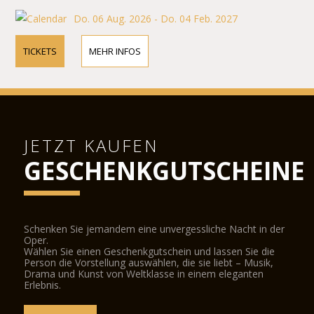
Do. 06 Aug. 2026 - Do. 04 Feb. 2027
TICKETS
MEHR INFOS
JETZT KAUFEN
GESCHENKGUTSCHEINE
Schenken Sie jemandem eine unvergessliche Nacht in der
Oper.
Wählen Sie einen Geschenkgutschein und lassen Sie die
Person die Vorstellung auswählen, die sie liebt – Musik,
Drama und Kunst von Weltklasse in einem eleganten
Erlebnis.