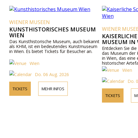
WIENER MUSEEN
KUNSTHISTORISCHES MUSEUM
WIENER MUSE
WIEN
KAISERLICH
MUSEUM IN 
Das Kunsthistorische Museum, auch bekannt
als KHM, ist ein bedeutendes Kunstmuseum
Entdecken Sie die
in Wien. Es bietet Tickets für Besucher an.
das Museum der K
in Wien, das eine
historischer Artef
Wien
Wien
Do. 06 Aug. 2026
Do. 
TICKETS
MEHR INFOS
TICKETS
M