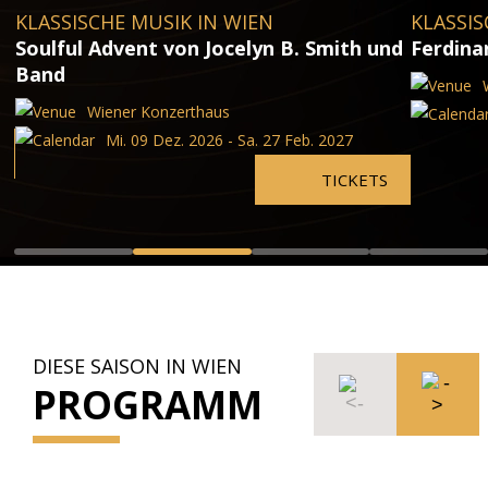
KLASSISCHE MUSIK IN WIEN
KLASSIS
Soulful Advent von Jocelyn B. Smith und
Ferdina
Band
Wiener Konzerthaus
Mi. 09 Dez. 2026 - Sa. 27 Feb. 2027
TICKETS
DIESE SAISON IN WIEN
PROGRAMM