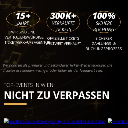
15
+
300
K+
100
%
JAHRE
VERKAUFTE
SICHERE
TICKETS
BUCHUNG
WIR SIND EINE
VERTRAUENSWÜRDIGE
OFFIZIELLE TICKETS
SICHERER
TICKETVERKAUFSAGENTUR
WELTWEIT VERKAUFT
ZAHLUNGS- &
BUCHUNGSPROZESS
Wir handeln als primärer und sekundärer Ticket-Wiederverkäufer. Die
Ticketpreise können niedriger oder höher als der Nennwert sein.
TOP-EVENTS IN WIEN
NICHT ZU VERPASSEN