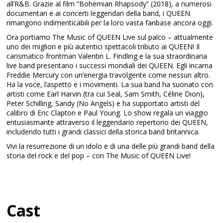
all’R&B. Grazie al film “Bohemian Rhapsody” (2018), a numerosi
documentari e ai concerti leggendari della band, i QUEEN
rimangono indimenticabili per la loro vasta fanbase ancora oggi.
Ora portiamo The Music of QUEEN Live sul palco – attualmente
uno dei migliori e più autentici spettacoli tributo ai QUEEN! Il
carismatico frontman Valentin L. Findling e la sua straordinaria
live band presentano i successi mondiali dei QUEEN. Egli incarna
Freddie Mercury con un’energia travolgente come nessun altro.
Ha la voce, l’aspetto e i movimenti. La sua band ha suonato con
artisti come Earl Harvin (tra cui Seal, Sam Smith, Céline Dion),
Peter Schilling, Sandy (No Angels) e ha supportato artisti del
calibro di Eric Clapton e Paul Young. Lo show regala un viaggio
entusiasmante attraverso il leggendario repertorio dei QUEEN,
includendo tutti i grandi classici della storica band britannica.
Vivi la resurrezione di un idolo e di una delle più grandi band della
storia del rock e del pop – con The Music of QUEEN Live!
Cast