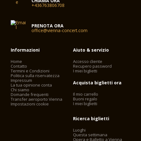
CHIAMA ORA
+436763806708
PRENOTA ORA
office@vienna-concert.com
Informazioni
Aiuto & servizio
Home
Accesso cliente
Contatto
Recupero password
Termini e Condizioni
I miei biglietti
Politica sulla riservatezza
Impressum
Acquista biglietti ora
La tua opinione conta
Chi siamo
Il mio carrello
Domande frequenti
Buoni regalo
Transfer aeroporto Vienna
I miei biglietti
Impostazioni cookie
Ricerca biglietti
Luoghi
Questa settimana
Opera e Balletto a Vienna