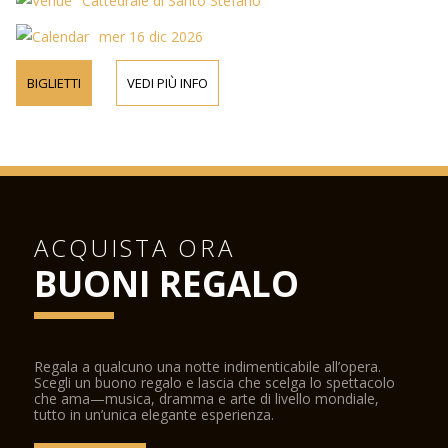
Cattedrale di Santo Stefano
mer 16 dic 2026
BIGLIETTI
VEDI PIÙ INFO
ACQUISTA ORA
BUONI REGALO
Regala a qualcuno una notte indimenticabile all’opera.
Scegli un buono regalo e lascia che scelga lo spettacolo
che ama—musica, dramma e arte di livello mondiale,
tutto in un’unica elegante esperienza.