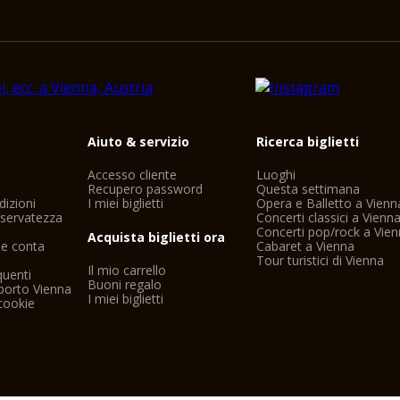
i
Aiuto & servizio
Ricerca biglietti
Accesso cliente
Luoghi
Recupero password
Questa settimana
dizioni
I miei biglietti
Opera e Balletto a Vienn
riservatezza
Concerti classici a Vienn
Concerti pop/rock a Vie
Acquista biglietti ora
ne conta
Cabaret a Vienna
Tour turistici di Vienna
Il mio carrello
uenti
Buoni regalo
porto Vienna
I miei biglietti
cookie