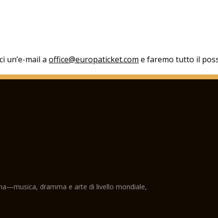
aci un’e-mail a
office@europaticket.com
e faremo tutto il poss
ama—musica, dramma e arte di livello mondiale,