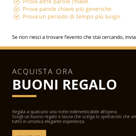
Prova altre parole chiave.
Prova parole chiave più generiche.
Prova un periodo di tempo più lungo.
Se non riesci a trovare l’evento che stai cercando, invi
ACQUISTA ORA
BUONI REGALO
Regala a qualcuno una notte indimenticabile all’opera.
Scegli un buono regalo e lascia che scelga lo spettacolo che 
tutto in un’unica elegante esperienza.