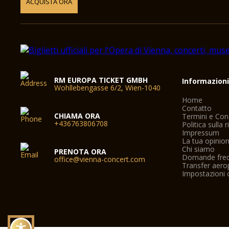
ACQUISTA ORA
RM EUROPA TICKET GMBH
Informazion
Wohllebengasse 6/2, Wien-1040
Home
Contatto
CHIAMA ORA
Termini e Con
+436763806708
Politica sulla 
Impressum
La tua opinio
Chi siamo
PRENOTA ORA
Domande freq
office@vienna-concert.com
Transfer aero
Impostazioni 