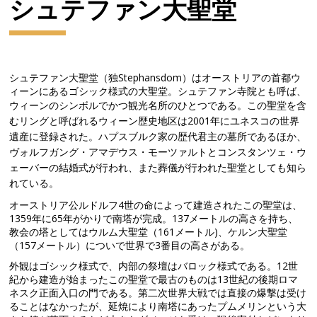
シュテファン大聖堂
シュテファン大聖堂（独Stephansdom）はオーストリアの首都ウ
ィーンにあるゴシック様式の大聖堂。シュテファン寺院とも呼ば、
ウィーンのシンボルでかつ観光名所のひとつである。この聖堂を含
むリングと呼ばれるウィーン歴史地区は2001年にユネスコの世界
遺産に登録された。ハプスブルク家の歴代君主の墓所であるほか、
ヴォルフガング・アマデウス・モーツァルトとコンスタンツェ・ウ
ェーバーの結婚式が行われ、また葬儀が行われた聖堂としても知ら
れている。
オーストリア公ルドルフ4世の命によって建造されたこの聖堂は、
1359年に65年がかりで南塔が完成。137メートルの高さを持ち、
教会の塔としてはウルム大聖堂（161メートル)、ケルン大聖堂
（157メートル）についで世界で3番目の高さがある。
外観はゴシック様式で、内部の祭壇はバロック様式である。12世
紀から建造が始まったこの聖堂で最古のものは13世紀の後期ロマ
ネスク正面入口の門である。第二次世界大戦では直接の爆撃は受け
ることはなかったが、延焼により南塔にあったプムメリンという大