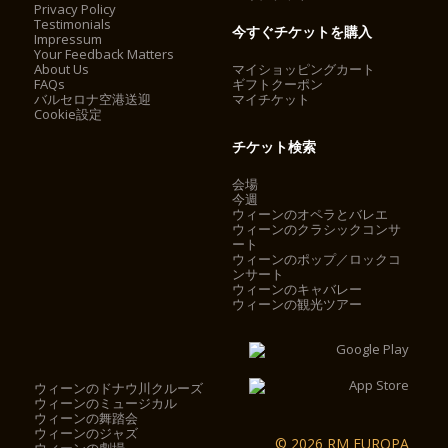
Privacy Policy
Testimonials
今すぐチケットを購入
Impressum
Your Feedback Matters
About Us
マイショッピングカート
FAQs
ギフトクーポン
バルセロナ空港送迎
マイチケット
Cookie設定
チケット検索
会場
今週
ウィーンのオペラとバレエ
ウィーンのクラシックコンサ
ート
ウィーンのポップ／ロックコ
ンサート
ウィーンのキャバレー
ウィーンの観光ツアー
ウィーンのドナウ川クルーズ
ウィーンのミュージカル
ウィーンの舞踏会
ウィーンのジャズ
© 2026 RM EUROPA