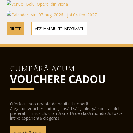
Balul Operei din Viena
vin. 07 aug. 2026 - joi 04 feb. 2027
BILETE
VEZI MAI MULTE INFORMAȚII
CUMPĂRĂ ACUM
VOUCHERE CADOU
Oferă cuiva o noapte de neuitat la operă.
Alege un voucher cadou și lasă-l să își aleagă spectacolul
preferat — muzică, dramă și artă de clasă mondială, toate
într-o experiență elegantă.