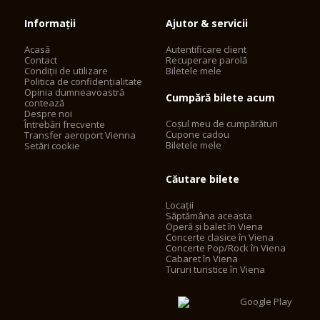
Informații
Ajutor & servicii
Acasă
Autentificare client
Contact
Recuperare parolă
Condiții de utilizare
Biletele mele
Politica de confidențialitate
Opinia dumneavoastră
Cumpără bilete acum
contează
Despre noi
Coșul meu de cumpărături
Întrebări frecvente
Cupone cadou
Transfer aeroport Vienna
Biletele mele
Setări cookie
Căutare bilete
Locații
Săptămâna aceasta
Operă și balet în Viena
Concerte clasice în Viena
Concerte Pop/Rock în Viena
Cabaret în Viena
Tururi turistice în Viena