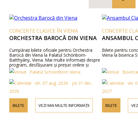
CONCERTE CLASICE ÎN VIENA
CONCERTE CLAS
ORCHESTRA BAROCĂ DIN VIENA
ANSAMBUL C
Cumpărați bilete oficiale pentru Orchestra
Bilete pentru conc
Barocă din Viena la Palatul Schönborn-
Viena la biserica S
Batthyány, Viena. Mai multe informații despre
program, desfășurare și prețuri online și
telefonic.
Palatul Schoenborn Viena
Biserica
vin. 07 aug. 2026 - joi 31 dec.
vin. 
2026
2027
BILETE
VEZI MAI MULTE INFORMAȚII
BILETE
VEZ