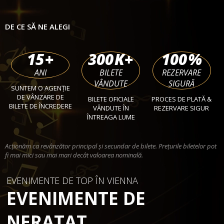
DE CE SĂ NE ALEGI
15
+
300
K+
100
%
ANI
BILETE
REZERVARE
VÂNDUTE
SIGURĂ
SUNTEM O AGENȚIE
DE VÂNZARE DE
BILETE OFICIALE
PROCES DE PLATĂ &
BILETE DE ÎNCREDERE
VÂNDUTE ÎN
REZERVARE SIGUR
ÎNTREAGA LUME
Acționăm ca revânzător principal și secundar de bilete. Prețurile biletelor pot
fi mai mici sau mai mari decât valoarea nominală.
EVENIMENTE DE TOP ÎN VIENNA
EVENIMENTE DE
NERATAT