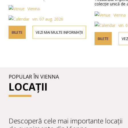
colecție unică de a
Vienna
Vienna
vin. 07 aug. 2026
vin. 
BILETE
VEZI MAI MULTE INFORMAȚII
BILETE
VEZ
POPULAR ÎN VIENNA
LOCAȚII
Descoperă cele mai importante locații