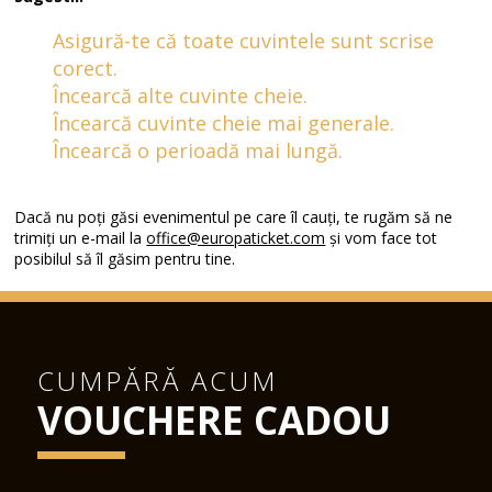
Asigură-te că toate cuvintele sunt scrise
corect.
Încearcă alte cuvinte cheie.
Încearcă cuvinte cheie mai generale.
Încearcă o perioadă mai lungă.
Dacă nu poți găsi evenimentul pe care îl cauți, te rugăm să ne
trimiți un e-mail la
office@europaticket.com
și vom face tot
posibilul să îl găsim pentru tine.
CUMPĂRĂ ACUM
VOUCHERE CADOU