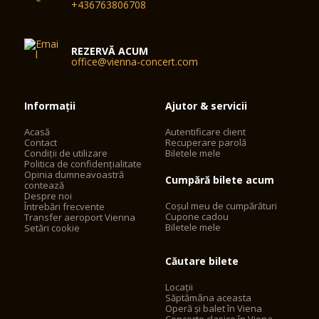
+436763806708
REZERVĂ ACUM
office@vienna-concert.com
Informații
Ajutor & servicii
Acasă
Autentificare client
Contact
Recuperare parolă
Condiții de utilizare
Biletele mele
Politica de confidențialitate
Opinia dumneavoastră
Cumpără bilete acum
contează
Despre noi
Coșul meu de cumpărături
Întrebări frecvente
Cupone cadou
Transfer aeroport Vienna
Biletele mele
Setări cookie
Căutare bilete
Locații
Săptămâna aceasta
Operă și balet în Viena