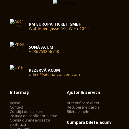
RM EUROPA TICKET GMBH
Wohllebengasse 6/2, Wien-1040
SUNĂ ACUM
+436763806708
REZERVĂ ACUM
office@vienna-concert.com
Informații
Ajutor & servicii
Acasă
Autentificare client
Contact
Recuperare parolă
Condiții de utilizare
Biletele mele
Politica de confidențialitate
Opinia dumneavoastră
Cumpără bilete acum
contează
Despre noi