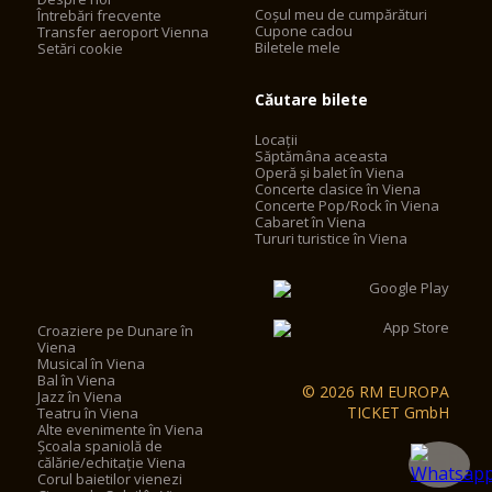
Coșul meu de cumpărături
Întrebări frecvente
Cupone cadou
Transfer aeroport Vienna
Biletele mele
Setări cookie
Căutare bilete
Locații
Săptămâna aceasta
Operă și balet în Viena
Concerte clasice în Viena
Concerte Pop/Rock în Viena
Cabaret în Viena
Tururi turistice în Viena
Croaziere pe Dunare în
Viena
Musical în Viena
Bal în Viena
© 2026 RM EUROPA
Jazz în Viena
TICKET GmbH
Teatru în Viena
Alte evenimente în Viena
Școala spaniolă de
călărie/echitație Viena
Corul baietilor vienezi