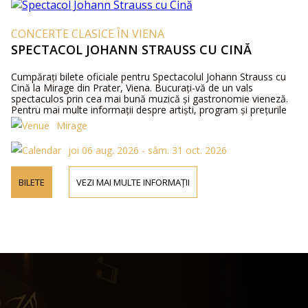
CONCERTE CLASICE ÎN VIENA
SPECTACOL JOHANN STRAUSS CU CINĂ
Cumpărați bilete oficiale pentru Spectacolul Johann Strauss cu
Cină la Mirage din Prater, Viena. Bucurați-vă de un vals
spectaculos prin cea mai bună muzică și gastronomie vieneză.
Pentru mai multe informații despre artiști, program și prețurile
biletelor, vă rugăm să vizitați site-ul nostru sau să ne contactați
Mirage
telefonic.
joi 06 aug. 2026 - sâm. 31 oct. 2026
BILETE
VEZI MAI MULTE INFORMAȚII