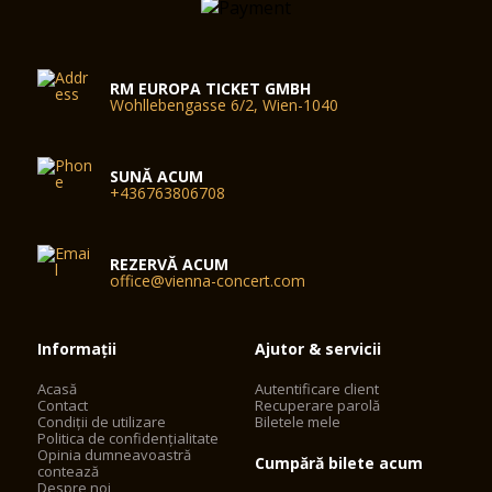
RM EUROPA TICKET GMBH
Wohllebengasse 6/2, Wien-1040
SUNĂ ACUM
+436763806708
REZERVĂ ACUM
office@vienna-concert.com
Informații
Ajutor & servicii
Acasă
Autentificare client
Contact
Recuperare parolă
Condiții de utilizare
Biletele mele
Politica de confidențialitate
Opinia dumneavoastră
Cumpără bilete acum
contează
Despre noi