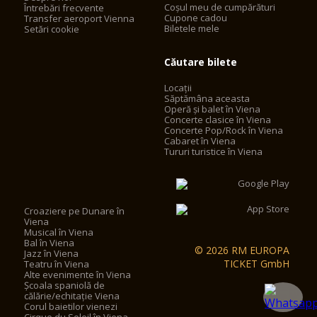
Coșul meu de cumpărături
Întrebări frecvente
Cupone cadou
Transfer aeroport Vienna
Biletele mele
Setări cookie
Căutare bilete
Locații
Săptămâna aceasta
Operă și balet în Viena
Concerte clasice în Viena
Concerte Pop/Rock în Viena
Cabaret în Viena
Tururi turistice în Viena
Croaziere pe Dunare în
Viena
Musical în Viena
Bal în Viena
© 2026 RM EUROPA
Jazz în Viena
TICKET GmbH
Teatru în Viena
Alte evenimente în Viena
Școala spaniolă de
călărie/echitație Viena
Corul baietilor vienezi