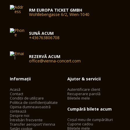
RM EUROPA TICKET GMBH
Wohllebengasse 6/2, Wien-1040
SUNĂ ACUM
+436763806708
REZERVĂ ACUM
office@vienna-concert.com
Informații
Ajutor & servicii
Acasă
Autentificare client
Contact
Recuperare parolă
Condiții de utilizare
Biletele mele
Politica de confidențialitate
Opinia dumneavoastră
Cumpără bilete acum
contează
Despre noi
Coșul meu de cumpărături
Întrebări frecvente
Cupone cadou
Transfer aeroport Vienna
Biletele mele
Setări cookie