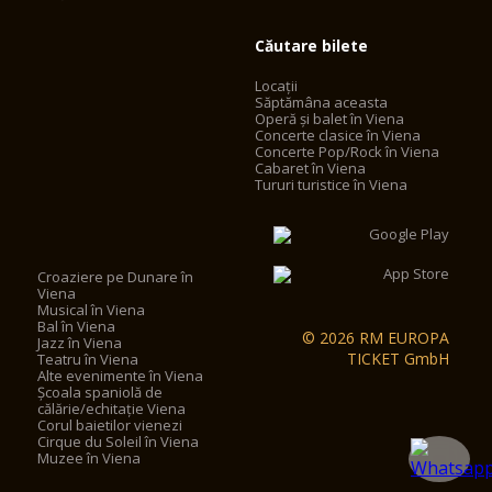
Căutare bilete
Locații
Săptămâna aceasta
Operă și balet în Viena
Concerte clasice în Viena
Concerte Pop/Rock în Viena
Cabaret în Viena
Tururi turistice în Viena
Croaziere pe Dunare în
Viena
Musical în Viena
Bal în Viena
© 2026 RM EUROPA
Jazz în Viena
TICKET GmbH
Teatru în Viena
Alte evenimente în Viena
Școala spaniolă de
călărie/echitație Viena
Corul baietilor vienezi
Cirque du Soleil în Viena
Muzee în Viena