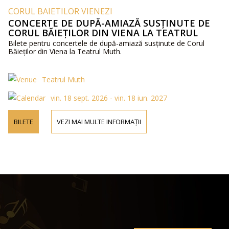
CORUL BAIETILOR VIENEZI
CONCERTE DE DUPĂ-AMIAZĂ SUSȚINUTE DE
CORUL BĂIEȚILOR DIN VIENA LA TEATRUL
MUTH
Bilete pentru concertele de după-amiază susținute de Corul
Băieților din Viena la Teatrul Muth.
Teatrul Muth
vin. 18 sept. 2026 - vin. 18 iun. 2027
BILETE
VEZI MAI MULTE INFORMAȚII