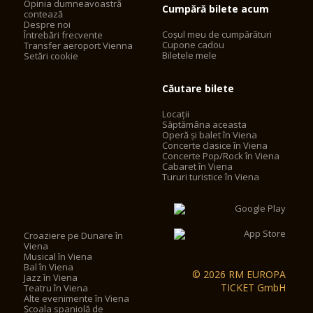
Opinia dumneavoastră
Cumpără bilete acum
contează
Despre noi
Coșul meu de cumpărături
Întrebări frecvente
Cupone cadou
Transfer aeroport Vienna
Biletele mele
Setări cookie
Căutare bilete
Locații
Săptămâna aceasta
Operă și balet în Viena
Concerte clasice în Viena
Concerte Pop/Rock în Viena
Cabaret în Viena
Tururi turistice în Viena
Croaziere pe Dunare în
Viena
Musical în Viena
Bal în Viena
© 2026 RM EUROPA
Jazz în Viena
TICKET GmbH
Teatru în Viena
Alte evenimente în Viena
Școala spaniolă de