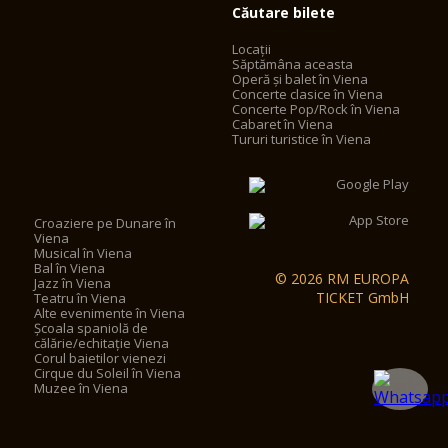
Căutare bilete
Locații
Săptămâna aceasta
Operă și balet în Viena
Concerte clasice în Viena
Concerte Pop/Rock în Viena
Cabaret în Viena
Tururi turistice în Viena
Croaziere pe Dunare în
Viena
Musical în Viena
Bal în Viena
© 2026 RM EUROPA
Jazz în Viena
TICKET GmbH
Teatru în Viena
Alte evenimente în Viena
Școala spaniolă de
călărie/echitație Viena
Corul baietilor vienezi
Cirque du Soleil în Viena
Muzee în Viena