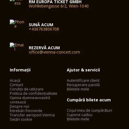
RM EUROPA TICKET GMBH
Wohllebengasse 6/2, Wien-1040
SUNĂ ACUM
+436763806708
REZERVĂ ACUM
office@vienna-concert.com
Informații
Ajutor & servicii
Acasă
Autentificare client
Contact
Recuperare parolă
Condiții de utilizare
Biletele mele
Politica de confidențialitate
Opinia dumneavoastră
Cumpără bilete acum
contează
Despre noi
Coșul meu de cumpărături
Întrebări frecvente
Cupone cadou
Transfer aeroport Vienna
Biletele mele
Setări cookie