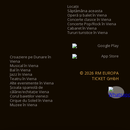
Locații
Săptămâna aceasta
Operă și balet în Viena
Concerte clasice în Viena
Concerte Pop/Rock în Viena
Cabaret în Viena
Tururi turistice în Viena
Croaziere pe Dunare în
Viena
Musical în Viena
Bal în Viena
© 2026 RM EUROPA
Jazz în Viena
TICKET GmbH
Teatru în Viena
Alte evenimente în Viena
Școala spaniolă de
călărie/echitație Viena
Corul baietilor vienezi
Cirque du Soleil în Viena
Muzee în Viena