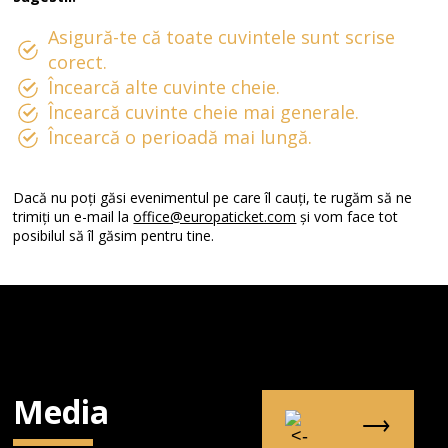
Asigură-te că toate cuvintele sunt scrise
corect.
Încearcă alte cuvinte cheie.
Încearcă cuvinte cheie mai generale.
Încearcă o perioadă mai lungă.
Dacă nu poți găsi evenimentul pe care îl cauți, te rugăm să ne
trimiți un e-mail la
office@europaticket.com
și vom face tot
posibilul să îl găsim pentru tine.
Media