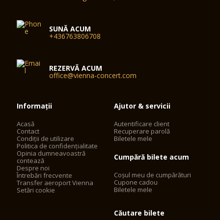
SUNĂ ACUM
+436763806708
REZERVĂ ACUM
office@vienna-concert.com
Informații
Ajutor & servicii
Acasă
Autentificare client
Contact
Recuperare parolă
Condiții de utilizare
Biletele mele
Politica de confidențialitate
Opinia dumneavoastră
Cumpără bilete acum
contează
Despre noi
Coșul meu de cumpărături
Întrebări frecvente
Cupone cadou
Transfer aeroport Vienna
Biletele mele
Setări cookie
Căutare bilete