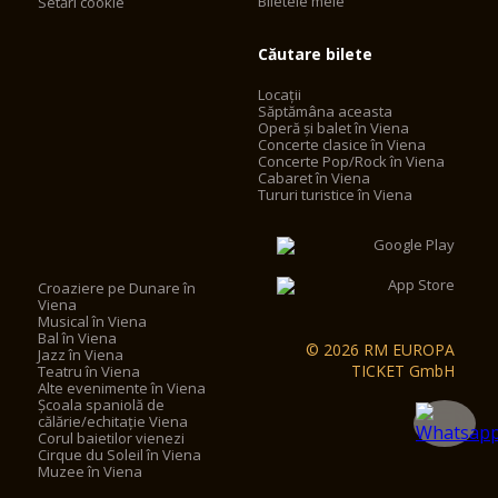
Biletele mele
Setări cookie
Căutare bilete
Locații
Săptămâna aceasta
Operă și balet în Viena
Concerte clasice în Viena
Concerte Pop/Rock în Viena
Cabaret în Viena
Tururi turistice în Viena
Croaziere pe Dunare în
Viena
Musical în Viena
Bal în Viena
© 2026 RM EUROPA
Jazz în Viena
TICKET GmbH
Teatru în Viena
Alte evenimente în Viena
Școala spaniolă de
călărie/echitație Viena
Corul baietilor vienezi
Cirque du Soleil în Viena
Muzee în Viena