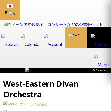
JP
© Dieter Nagl
West-Eastern Divan
Orchestra
ウィーン楽友協会