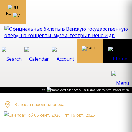
RU
© Ensemble West Side Story - © Marco Sommer/Volksoper Wien
Bенская наpодная опеpа
сб 05 сент. 2026 - пт 16 окт. 2026