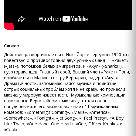
Сюжет
Действие разворачивается в Нью-Йорке середины 1950-х гг.,
повествуя о противостоянии двух уличных банд — «Ракет»
(«Jets»), потомков белых эмигрантов, и «Акул» («Sharks»),
пуэрториканцев. Главный герой, бывший член «Ракет» Тони,
влюбляется в Марию, сестру Бернардо, лидера «Акул».
Драматичность, запоминающаяся музыка и поднятие
острых социальных проблем хотя и не сразу, но принесли
мюзиклу мировую известность. Музыкальные композиции,
написанные Бернстайном к мюзиклу, стали очень
популярными; всего мюзикл включает 11 музыкальных
номеров: «Something’s Coming», «Maria», «America»,
«Somewhere», «Tonight», «Jet Song», «I Feel Pretty», «A Boy
Like That», «One Hand, One Heart», «Gee, Officer Krupke» и
«Cool».