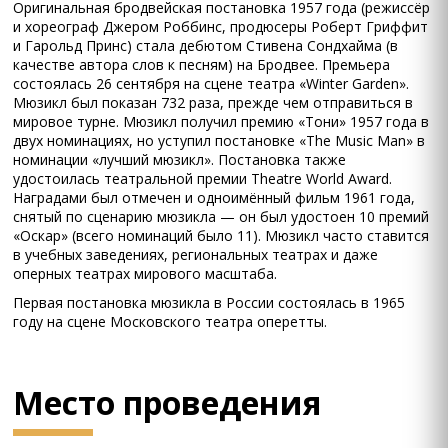
Оригинальная бродвейская постановка 1957 года (режиссёр
и хореограф Джером Роббинс, продюсеры Роберт Гриффит
и Гарольд Принс) стала дебютом Стивена Сондхайма (в
качестве автора слов к песням) на Бродвее. Премьера
состоялась 26 сентября на сцене театра «Winter Garden».
Мюзикл был показан 732 раза, прежде чем отправиться в
мировое турне. Мюзикл получил премию «Тони» 1957 года в
двух номинациях, но уступил постановке «The Music Man» в
номинации «лучший мюзикл». Постановка также
удостоилась театральной премии Theatre World Award.
Наградами был отмечен и одноимённый фильм 1961 года,
снятый по сценарию мюзикла — он был удостоен 10 премий
«Оскар» (всего номинаций было 11). Мюзикл часто ставится
в учебных заведениях, региональных театрах и даже
оперных театрах мирового масштаба.
Первая постановка мюзикла в России состоялась в 1965
году на сцене Московского театра оперетты.
Место проведения