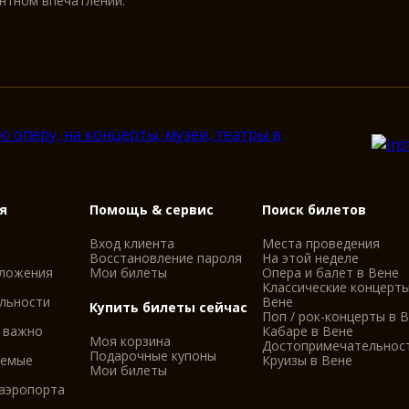
антном впечатлении.
я
Помощь & сервис
Поиск билетов
Вход клиента
Места проведения
Восстановление пароля
На этой неделе
оложения
Мои билеты
Опера и балет в Вене
Классические концерты
льности
Вене
Купить билеты сейчас
Поп / рок-концерты в 
 важно
Кабаре в Вене
Моя корзина
Достопримечательнос
Подарочные купоны
аемые
Круизы в Вене
Мои билеты
 аэропорта