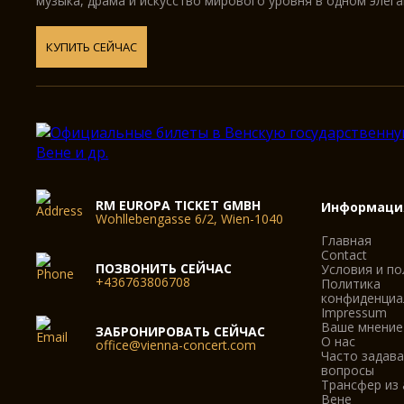
музыка, драма и искусство мирового уровня в одном элег
КУПИТЬ СЕЙЧАС
RM EUROPA TICKET GMBH
Информаци
Wohllebengasse 6/2, Wien-1040
Главная
Contact
ПОЗВОНИТЬ СЕЙЧАС
Условия и п
+436763806708
Политика
конфиденциа
Impressum
Ваше мнение
ЗАБРОНИРОВАТЬ СЕЙЧАС
О нас
office@vienna-concert.com
Часто задав
вопросы
Трансфер из
Вене