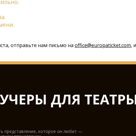
вильно.
а.
мени.
йста, отправьте нам письмо на
office@europaticket.com
,
ЧЕРЫ ДЛЯ ТЕАТРЫ
ть представление, которое он любит —