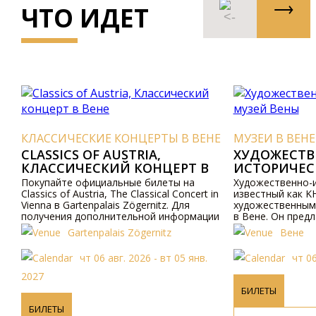
ЧТО ИДЕТ
КЛАССИЧЕСКИЕ КОНЦЕРТЫ В ВЕНЕ
МУЗЕИ В ВЕНЕ
CLASSICS OF AUSTRIA,
ХУДОЖЕСТВ
КЛАССИЧЕСКИЙ КОНЦЕРТ В
ИСТОРИЧЕС
ВЕНЕ
Покупайте официальные билеты на
Художественно-и
Classics of Austria, The Classical Concert in
известный как K
Vienna в Gartenpalais Zögernitz. Для
художественным
получения дополнительной информации
в Вене. Он пред
посетите наш сайт.
посетителей.
Gartenpalais Zögernitz
Вене
чт 06 авг. 2026 - вт 05 янв.
чт 06
2027
БИЛЕТЫ
БИЛЕТЫ