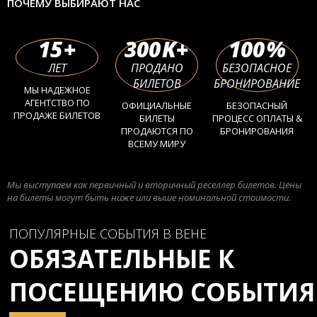
ПОЧЕМУ ВЫБИРАЮТ НАС
15
+
300
K+
100
%
ЛЕТ
ПРОДАНО
БЕЗОПАСНОЕ
БИЛЕТОВ
БРОНИРОВАНИЕ
МЫ НАДЕЖНОЕ
АГЕНТСТВО ПО
ОФИЦИАЛЬНЫЕ
БЕЗОПАСНЫЙ
ПРОДАЖЕ БИЛЕТОВ
БИЛЕТЫ
ПРОЦЕСС ОПЛАТЫ &
ПРОДАЮТСЯ ПО
БРОНИРОВАНИЯ
ВСЕМУ МИРУ
Мы выступаем как первичный и вторичный реселлер билетов. Цены
на билеты могут быть ниже или выше номинальной стоимости.
ПОПУЛЯРНЫЕ СОБЫТИЯ В ВЕНЕ
ОБЯЗАТЕЛЬНЫЕ К
ПОСЕЩЕНИЮ СОБЫТИЯ