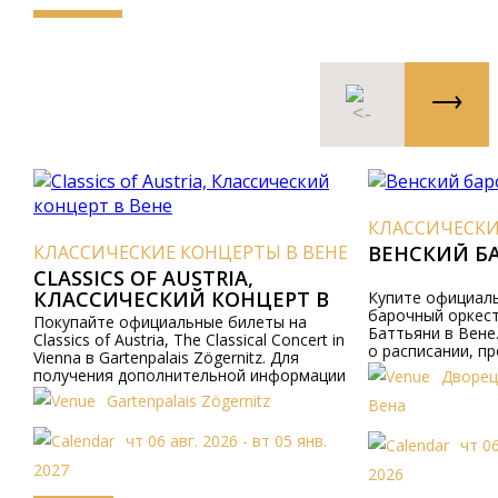
КЛАССИЧЕСКИ
КЛАССИЧЕСКИЕ КОНЦЕРТЫ В ВЕНЕ
ВЕНСКИЙ Б
CLASSICS OF AUSTRIA,
КЛАССИЧЕСКИЙ КОНЦЕРТ В
Купите официаль
барочный оркест
ВЕНЕ
Покупайте официальные билеты на
Баттьяни в Вене
Classics of Austria, The Classical Concert in
о расписании, п
Vienna в Gartenpalais Zögernitz. Для
по телефону.
получения дополнительной информации
Дворец
посетите наш сайт.
Gartenpalais Zögernitz
Вена
чт 06 авг. 2026 - вт 05 янв.
чт 06
2027
2026