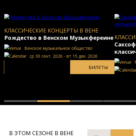
КЛАССИЧЕСКИЕ КОНЦЕРТЫ В ВЕНЕ
КЛАССИ
Рождество в Венском Музыкфереине
Саксоф
Bенское музыкальное общество
класси
ср 30 сент. 2026 - вт 15 дек. 2026
БИЛЕТЫ
В ЭТОМ СЕЗОНЕ В ВЕНЕ