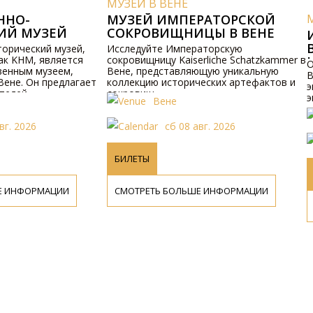
ЕРАТОРСКОЙ
МУЗЕИ В ВЕНЕ
ИЦЫ В ВЕНЕ
ИЗЯЩНОЕ ИМПЕРАТОРСКОЕ
ВАГОННОЕ ДЕПО -
раторскую
erliche Schatzkammer в
ИМПЕРАТОРСКИЙ МУЗЕЙ
Откройте для себя Императорское
яющую уникальную
ЭКИПАЖЕЙ В ВЕНЕ
Вагонное Депо, Императорский музей
ческих артефактов и
экипажей в Вене, с историческими
экипажами и билетами для посетителей.
Вене
авг. 2026
сб 08 авг. 2026
БИЛЕТЫ
ШЕ ИНФОРМАЦИИ
СМОТРЕТЬ БОЛЬШЕ ИНФОРМАЦИИ