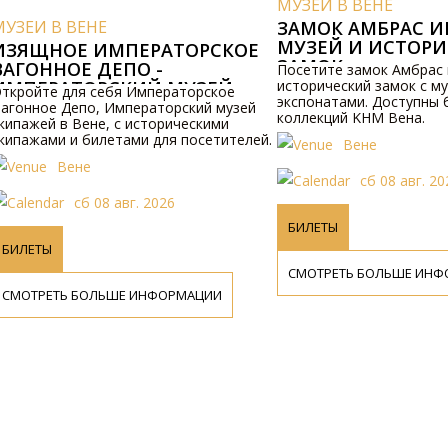
МУЗЕИ В ВЕНЕ
МУЗЕЙ МИРА ВЕН
SAM
ЗАМОК АМБРАС ИНСБРУК
МУЗЕЙ И ИСТОРИЧЕСКИЙ
Исследуйте Музей мира
ЗАМОК
SaM, расположенный в 
Посетите замок Амбрас в Инсбруке,
билеты и информацию 
исторический замок с музейными
этого известного куль
экспонатами. Доступны билеты; часть
учреждения, связанног
коллекций KHM Вена.
Вене
Вене
сб 08 авг. 
сб 08 авг. 2026
БИЛЕТЫ
БИЛЕТЫ
СМОТРЕТЬ БОЛЬШЕ ИН
СМОТРЕТЬ БОЛЬШЕ ИНФОРМАЦИИ