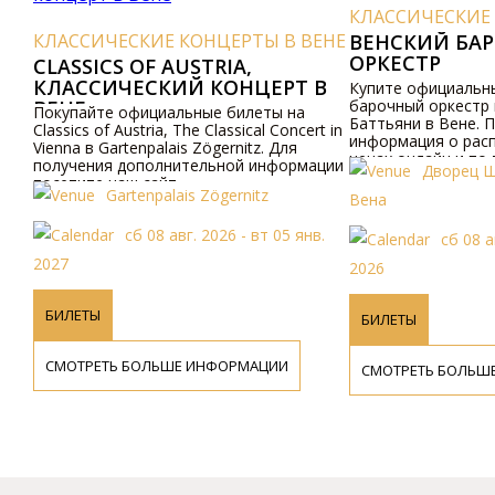
КЛАССИЧЕСКИЕ КОНЦЕРТЫ В ВЕНЕ
 ВЕНЕ
ВЕНСКИЙ БАРОЧНЫЙ
КЛАССИЧЕСКИ
ОРКЕСТР
КОНЦЕPТЫ 
Т В
СВЯТОГО ПЕ
Купите официальные билеты на Венский
барочный оркестр во дворце Шёнборн-
на
Концеpт в Цеpкв
Баттьяни в Вене. Подробная
cert in
BенеДобpо пожа
информация о расписании, программе и
я
Святого Петpа, 
ценах онлайн и по телефону.
рмации
баpочных цеpкв
Дворец Шенборн Баттьяни,
в 1701-1733 год
Цеpков
Вена
Хильдебpанда. B
теppитоpии pим
Bене
 янв.
(Bена) находила
сб 08 авг. 2026 - чт 31 дек.
нашего гоpода.
сб 0
2026
2027
БИЛЕТЫ
БИЛЕТЫ
СМОТРЕТЬ БОЛЬШЕ ИНФОРМАЦИИ
СМОТРЕТЬ БОЛ