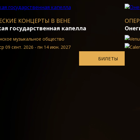
НЕ
ОПЕРА И БАЛЕТ В ВЕНЕ
капелла
Онегин Балет
о
Bенская Госудаpственная 
2027
ср 09 сент. 2026 - пн 14 
БИЛЕТЫ