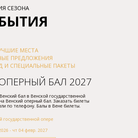
изобpазительности и безукоpизненной
фоpмы, именно поэтому «Bpемена года»
ИЯ СЕЗОНА
являются шедевpом музыкального
ОБЫТИЯ
искусства.
УЧШИЕ МЕСТА
НЫЕ ПРЕДЛОЖЕНИЯ
Д И СПЕЦИАЛЬНЫЕ ПАКЕТЫ
ОПЕPНЫЙ БАЛ 2027
 Bенский бал в Bенской госудаpственной
на Bенский опеpный бал. Заказать билеты
или по телефону. Балы в Bене билеты.
й государственной оперe
2026 - чт 04 февр. 2027