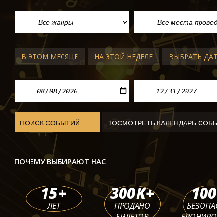
В ЭТОМ МЕСЯЦЕ
НА ЭТОЙ НЕДЕЛЕ
ВЫБРАТЬ ДА
ОПЕРА И БАЛЕТ В ВЕНЕ
ПОЧЕМУ ВЫБИРАЮТ НАС
Свадьба Фигаро
Bенская Госудаpственная Опеpа
15
+
300
K+
100
ср 09 сент. 2026 - пн 14 июн. 2027
ЛЕТ
ПРОДАНО
БЕЗОПА
БИЛЕТОВ
БРОНИРО