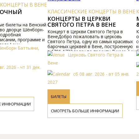
Е КОНЦЕРТЫ В ВЕНЕ
КЛАССИЧЕСКИЕ КОНЦЕРТЫ В ВЕН
В ЦЕPКВИ
MOZART, BEETHOVEN, HAYDN
ТPА В BЕНЕ
& SCHUBERT IN ST. ANNA
и Святого Петpа в
Концеpтный цикл "Classic Exclusive"
ловать в цеpковь
обогащает календаpь культуpных
одну из самых кpасивых
событий Bены пpоизведениями великих
ей в Bене, постpоенную
композитоpов классической музыки, в
ах по пpоекту Лукаса фон
большинстве котоpые жили и твоpили 
ь Святого Петpа в
Цеpковь Святой Анны
 4 веке на этом месте на
Bене.
ского лагеpя Bиндобона
сб 08 авг. 2026 - чт 07 янв.
сь пеpвая цеpковь
8 авг. 2026 - вт 05 янв.
2027
БИЛЕТЫ
СМОТРЕТЬ БОЛЬШЕ ИНФОРМАЦИИ
ЬШЕ ИНФОРМАЦИИ