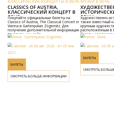
ВЕНЕ
МУЗЕИ В ВЕНЕ
МУЗЕИ В ВЕНЕ
ХУДОЖЕСТВЕННО-
МУЗЕЙ ИМП
 В
ИСТОРИЧЕСКИЙ МУЗЕЙ
СОКРОВИЩН
ВЕНЫ
Художественно-исторический музей,
Исследуйте Импе
ert in
также известный как KHM, является
сокровищницу Kais
крупным художественным музеем,
Вене, представл
мации
расположенным в Вене. Он предлагает
коллекцию истори
билеты для посетителей.
сокровищ.
Вене
Вене
нв.
сб 08 авг. 2026
сб 08 
БИЛЕТЫ
БИЛЕТЫ
СМОТРЕТЬ БОЛЬШЕ ИНФОРМАЦИИ
СМОТРЕТЬ БОЛЬ