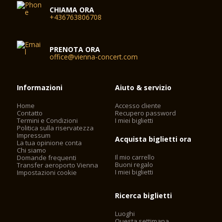
CHIAMA ORA
+436763806708
PRENOTA ORA
office@vienna-concert.com
Informazioni
Aiuto & servizio
Home
Accesso cliente
Contatto
Recupero password
Termini e Condizioni
I miei biglietti
Politica sulla riservatezza
Impressum
Acquista biglietti ora
La tua opinione conta
Chi siamo
Il mio carrello
Domande frequenti
Buoni regalo
Transfer aeroporto Vienna
I miei biglietti
Impostazioni cookie
Ricerca biglietti
Luoghi
Questa settimana