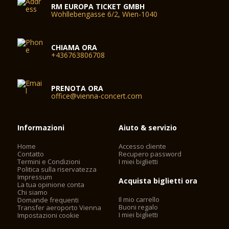
RM EUROPA TICKET GMBH
Wohllebengasse 6/2, Wien-1040
CHIAMA ORA
+436763806708
PRENOTA ORA
office@vienna-concert.com
Informazioni
Aiuto & servizio
Home
Accesso cliente
Contatto
Recupero password
Termini e Condizioni
I miei biglietti
Politica sulla riservatezza
Impressum
Acquista biglietti ora
La tua opinione conta
Chi siamo
Il mio carrello
Domande frequenti
Buoni regalo
Transfer aeroporto Vienna
I miei biglietti
Impostazioni cookie