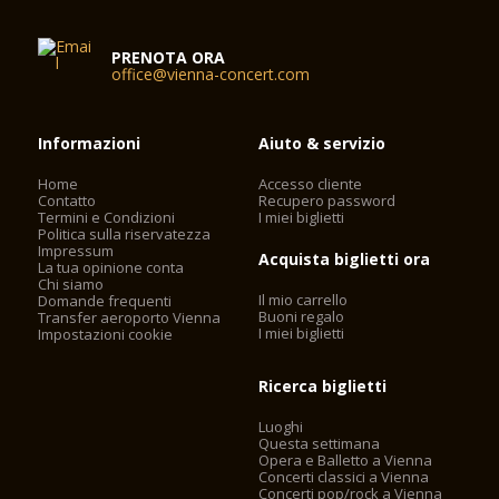
PRENOTA ORA
office@vienna-concert.com
Informazioni
Aiuto & servizio
Home
Accesso cliente
Contatto
Recupero password
Termini e Condizioni
I miei biglietti
Politica sulla riservatezza
Impressum
Acquista biglietti ora
La tua opinione conta
Chi siamo
Il mio carrello
Domande frequenti
Buoni regalo
Transfer aeroporto Vienna
I miei biglietti
Impostazioni cookie
Ricerca biglietti
Luoghi
Questa settimana
Opera e Balletto a Vienna
Concerti classici a Vienna
Concerti pop/rock a Vienna